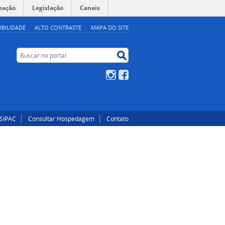
mação
Legislação
Canais
IBILIDADE
ALTO CONTRASTE
MAPA DO SITE
Buscar no portal
Buscar no portal
Instagram
Facebook
SIPAC
Consultar Hospedagem
Contato