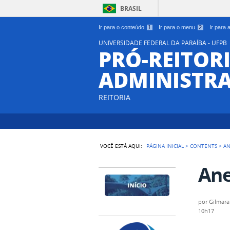
BRASIL
Ir para o conteúdo
1
Ir para o menu
2
Ir para
UNIVERSIDADE FEDERAL DA PARAÍBA - UFPB
PRÓ-REITORI
ADMINISTR
REITORIA
VOCÊ ESTÁ AQUI:
PÁGINA INICIAL
>
CONTENTS
>
A
Ane
por
Gilmara
10h17