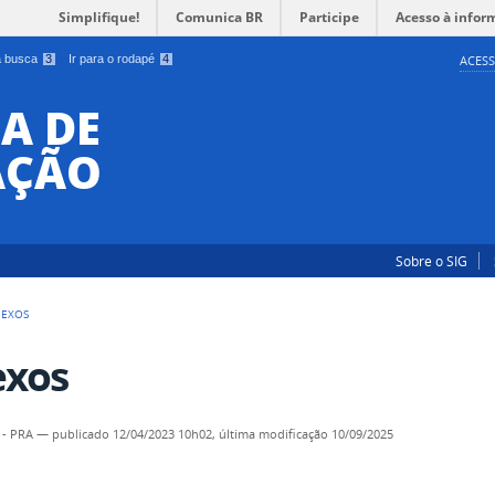
Simplifique!
Comunica BR
Participe
Acesso à infor
 a busca
3
Ir para o rodapé
4
ACESS
A DE
AÇÃO
Sobre o SIG
NEXOS
xos
 - PRA
—
publicado
12/04/2023 10h02,
última modificação
10/09/2025