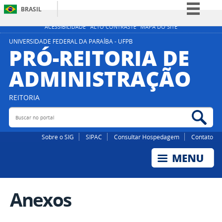
BRASIL
Simplifique!
ACESSIBILIDADE
ALTO CONTRASTE
MAPA DO SITE
Comunica BR
UNIVERSIDADE FEDERAL DA PARAÍBA - UFPB
PRÓ-REITORIA DE
Participe
ADMINISTRAÇÃO
Acesso à informação
Legislação
REITORIA
Canais
Buscar no portal
Bus
Sobre o SIG
SIPAC
Consultar Hospedagem
Contato
Anexos