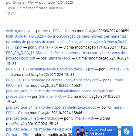
por
Gilmara - PRA
—
publicado
12/04/2023
10h02,
última modificação
10/09/2025
10h17
wellington.png
—
por
Alex - PRA
— última modificação 20/09/2024 10h59
PORTARIA Nº 68-2023-PRA- incorporação de bens móveis permanentes
oriundos de projetos de estímulo à ciência, à tecnologia e à inovação (1)
(1) (1).pdf
—
por
Gilmara - PRA
— última modificação 17/10/2024 11h23
PRA_CA_DIPA_13-Manual de Procedimentos - Incorporação de bens de
projetos.docx.pdf
—
por
Gilmara - PRA
— última modificação 22/10/2024
15h31
PRA_CCF_10_Formalização do Convênio.docx (1).pdf
—
por
Gilmara - PRA
— última modificação 22/10/2024 15h31
PRA_CCF_11_Prestação de contas - convênios.docx.pdf
—
por
Gilmara -
PRA
— última modificação 22/10/2024 15h31
pra_cad_ace_01_termo-de-responsabilidade-sobre-pesquisa-de-
precos.docx
—
por
Gilmara - PRA
— última modificação 30/10/2024
15h46
pra_cad_ace_01_termo-de-dispensa-de-licitacao.docx
—
por
Gilmara -
PRA
— última modificação 30/10/2024 15h46
pra_cad_ace_01_etp-e-dfd.docx
—
por
Gilmara - PRA
— última
modificação 30/10/2024 15h46
pra_cad_ace_01_termo-de-inexigibilidade-de-licitacao (1).docx
—
por
Gilmara - PRA
— última modificação 30/10/2024 15h50