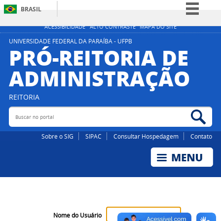
BRASIL
Simplifique!
ACESSIBILIDADE
ALTO CONTRASTE
MAPA DO SITE
Comunica BR
UNIVERSIDADE FEDERAL DA PARAÍBA - UFPB
PRÓ-REITORIA DE
Participe
ADMINISTRAÇÃO
Acesso à informação
Legislação
REITORIA
Canais
Buscar no portal
Bus
Sobre o SIG
SIPAC
Consultar Hospedagem
Contato
Nome do Usuário