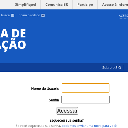
Simplifique!
Comunica BR
Participe
Acesso à infor
 a busca
3
Ir para o rodapé
4
ACESS
A DE
AÇÃO
Sobre o SIG
Nome do Usuário
Senha
Esqueceu sua senha?
Se você esqueceu a sua senha,
podemos enviar uma nova para você
.