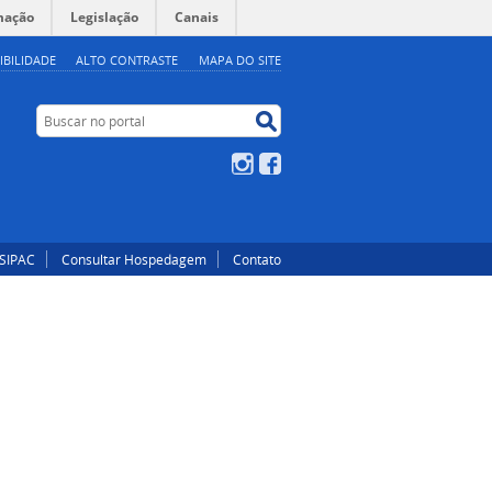
mação
Legislação
Canais
IBILIDADE
ALTO CONTRASTE
MAPA DO SITE
Buscar no portal
Buscar no portal
Instagram
Facebook
SIPAC
Consultar Hospedagem
Contato