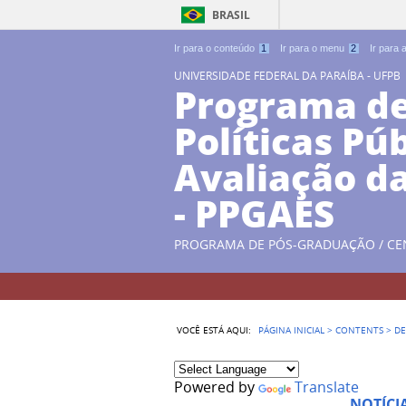
BRASIL
Ir para o conteúdo
1
Ir para o menu
2
Ir para
UNIVERSIDADE FEDERAL DA PARAÍBA - UFPB
Programa d
Políticas Pú
Avaliação d
- PPGAES
PROGRAMA DE PÓS-GRADUAÇÃO / CE
VOCÊ ESTÁ AQUI:
PÁGINA INICIAL
>
CONTENTS
>
DE
Powered by
Translate
NOTÍCI