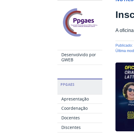
Ins
A oficin
publicado
:
última mo
Desenvolvido por
GWEB
PPGAES
Apresentação
Coordenação
Docentes
Discentes