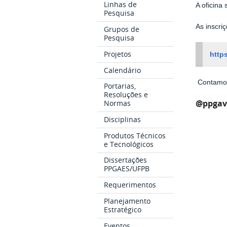
Linhas de
A oficina
Pesquisa
As inscri
Grupos de
Pesquisa
Projetos
http
Calendário
Contamos
Portarias,
Resoluções e
@ppgav
Normas
Disciplinas
Produtos Técnicos
e Tecnológicos
Dissertações
PPGAES/UFPB
Requerimentos
Planejamento
Estratégico
Eventos