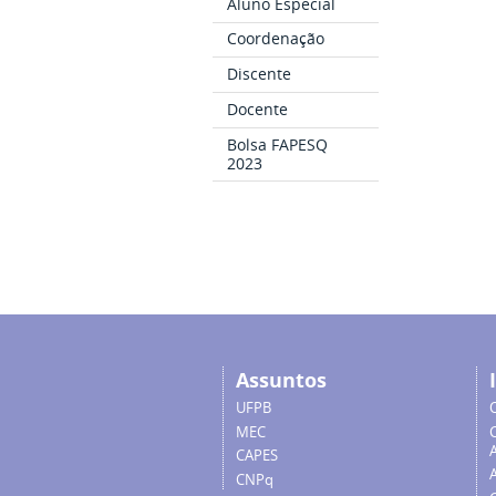
Aluno Especial
Coordenação
Discente
Docente
Bolsa FAPESQ
2023
Assuntos
UFPB
MEC
A
CAPES
CNPq