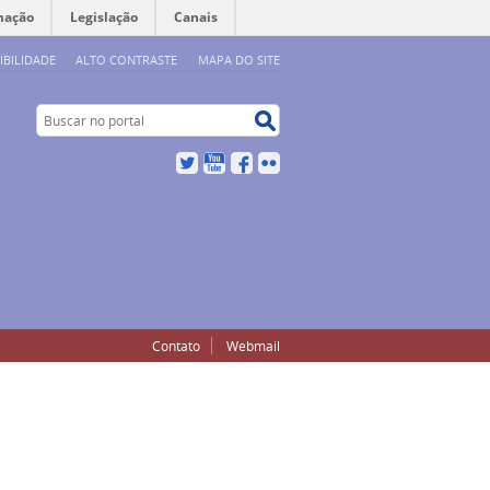
mação
Legislação
Canais
IBILIDADE
ALTO CONTRASTE
MAPA DO SITE
Buscar no portal
Buscar no portal
Twitter
YouTube
Facebook
Flickr
Contato
Webmail