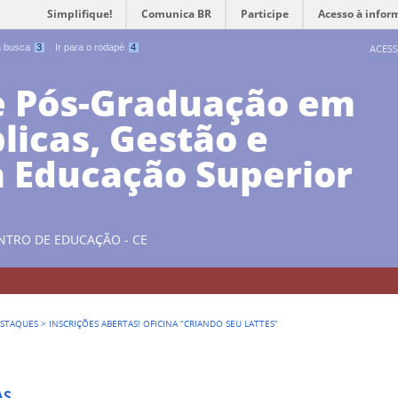
Simplifique!
Comunica BR
Participe
Acesso à infor
 a busca
3
Ir para o rodapé
4
ACESS
e Pós-Graduação em
blicas, Gestão e
a Educação Superior
NTRO DE EDUCAÇÃO - CE
STAQUES
>
INSCRIÇÕES ABERTAS! OFICINA “CRIANDO SEU LATTES”
AS