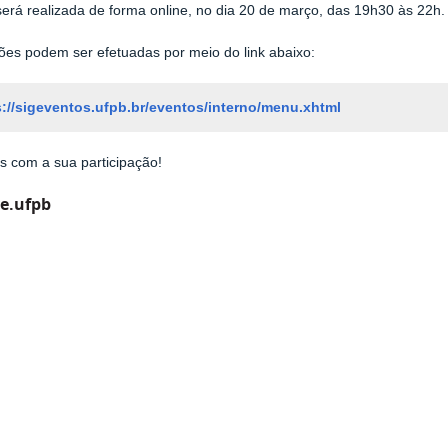
 será realizada de forma online, no dia 20 de março, das 19h30 às 22h.
ções podem ser efetuadas por meio do link abaixo:
s://sigeventos.ufpb.br/eventos/interno/menu.xhtml
 com a sua participação!
e.ufpb