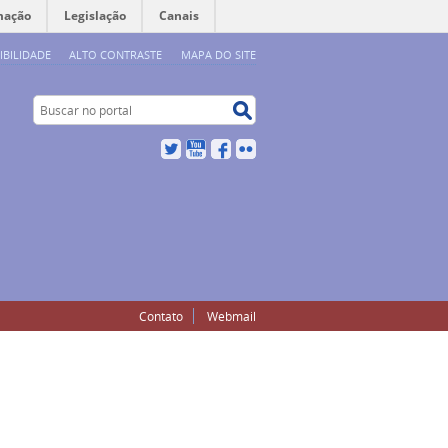
mação
Legislação
Canais
IBILIDADE
ALTO CONTRASTE
MAPA DO SITE
Buscar no portal
Buscar no portal
Twitter
YouTube
Facebook
Flickr
Contato
Webmail