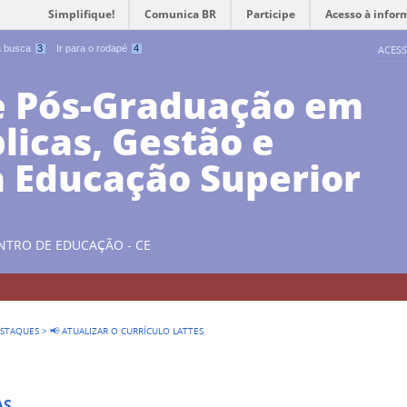
Simplifique!
Comunica BR
Participe
Acesso à infor
 a busca
3
Ir para o rodapé
4
ACESS
e Pós-Graduação em
blicas, Gestão e
a Educação Superior
NTRO DE EDUCAÇÃO - CE
STAQUES
>
📢 ATUALIZAR O CURRÍCULO LATTES
AS