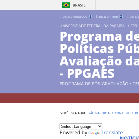
BRASIL
Ir para o conteúdo
1
Ir para o menu
2
Ir para
UNIVERSIDADE FEDERAL DA PARAÍBA - UFPB
Programa d
Políticas Pú
Avaliação d
- PPGAES
PROGRAMA DE PÓS-GRADUAÇÃO / CE
VOCÊ ESTÁ AQUI:
PÁGINA INICIAL
>
CONTENTS
>
DE
Powered by
Translate
NOTÍCI