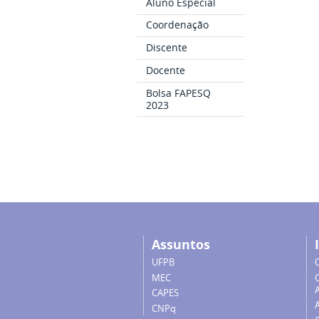
Aluno Especial
Coordenação
Discente
Docente
Bolsa FAPESQ
2023
Assuntos
UFPB
MEC
A
CAPES
CNPq