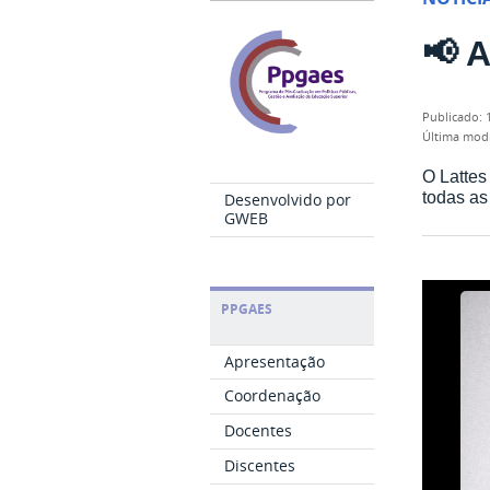
📢 A
publicado
:
última mod
O Lattes
todas as
Desenvolvido por
GWEB
PPGAES
Apresentação
Coordenação
Docentes
Discentes