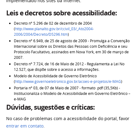
implementado nos sites da Internet.
Leis e decretos sobre acessibilidade:
Decreto nº 5.296 de 02 de dezembro de 2004
(
http://www.planalto.gov.br/ccivil_03/_Ato2004-
2006/2004/Decreto/D5296.htm
)
Decreto nº 6.949, de 25 de agosto de 2009 - Promulga a Convenção
Internacional sobre os Direitos das Pessoas com Deficiência e seu
Protocolo Facultativo, assinados em Nova York, em 30 de março de
2007.
Decreto nº 7.724, de 16 de Maio de 2012 - Regulamenta a Lei No
12.527, que dispõe sobre o acesso a informações.
Modelo de Acessibilidade de Governo Eletrônico
(
http://www.governoeletronico.gov.br/acoes-e-projetos/e-MAG
)
Portaria nº 03, de 07 de Maio de 2007 - formato .pdf (35,5Kb) -
Institucionaliza o Modelo de Acessibilidade em Governo Eletrônico –
e-MAG
Dúvidas, sugestões e críticas:
No caso de problemas com a acessibilidade do portal, favor
entrar em contato
.