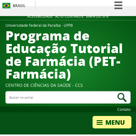
BRASIL
Simplifique!
ACESSIBILIDADE
ALTO CONTRASTE
MAPA DO SITE
Comunica BR
Universidade Federal da Paraíba - UFPB
Programa de
Participe
Educação Tutorial
Acesso à informação
de Farmácia (PET-
Legislação
Canais
Farmácia)
CENTRO DE CIÊNCIAS DA SAÚDE - CCS
Buscar no portal
Bus
Contato