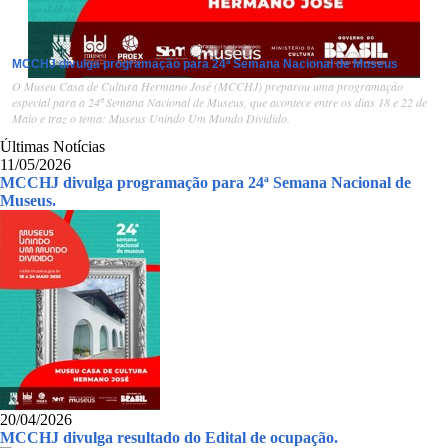
MCCHJ divulga programação para 24ª Semana Nacional de Museus
O Museu Casa de Cultura Hermano José (MCCHJ) preparou uma programação
1
/
4
especial para a 24ª Semana Nacional de Museus, que acontece entre os dias 18 e 22 de
Maio e traz o tema: Museus Unindo Um Mundo Dividido.
Últimas Notícias
11/05/2026
MCCHJ divulga programação para 24ª Semana Nacional de
Museus.
20/04/2026
MCCHJ divulga resultado do Edital de ocupação.