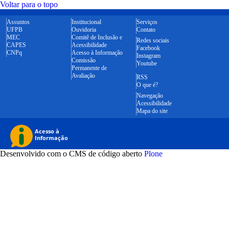
Voltar para o topo
Assuntos
Institucional
Serviços
UFPB
Ouvidoria
Contato
MEC
Comitê de Inclusão e
Redes sociais
CAPES
Acessibilidade
Facebook
CNPq
Acesso à Informação
Instagram
Comissão
Youtube
Permanente de
Avaliação
RSS
O que é?
Navegação
Acessibilidade
Mapa do site
Desenvolvido com o CMS de código aberto
Plone