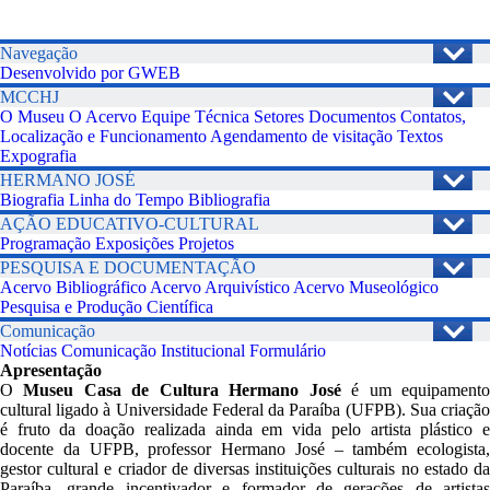
Navegação
Desenvolvido por GWEB
MCCHJ
O Museu
O Acervo
Equipe Técnica
Setores
Documentos
Contatos,
Localização e Funcionamento
Agendamento de visitação
Textos
Expografia
HERMANO JOSÉ
Biografia
Linha do Tempo
Bibliografia
AÇÃO EDUCATIVO-CULTURAL
Programação
Exposições
Projetos
PESQUISA E DOCUMENTAÇÃO
Acervo Bibliográfico
Acervo Arquivístico
Acervo Museológico
Pesquisa e Produção Científica
Comunicação
Notícias
Comunicação Institucional
Formulário
Apresentação
O
Museu Casa de Cultura Hermano José
é um equipament
cultural ligado à Universidade Federal da Paraíba (UFPB). Sua criação
é fruto da doação realizada ainda em vida pelo artista plástico e
docente da UFPB, professor Hermano José – também ecologista,
gestor cultural e criador de diversas instituições culturais no estado da
Paraíba, grande incentivador e formador de gerações de artistas