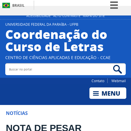
BRASIL
Simplifique!
ACESSIBILIDADE
ALTO CONTRASTE
MAPA DO SITE
Comunica BR
UNIVERSIDADE FEDERAL DA PARAÍBA - UFPB
Coordenação do
Participe
Curso de Letras
Acesso à informação
Legislação
CENTRO DE CIÊNCIAS APLICADAS E EDUCAÇÃO - CCAE
Canais
Buscar no portal
Bus
Contato
Webmail
NOTÍCIAS
NOTA DE PESAR