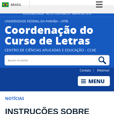
BRASIL
Simplifique!
ACESSIBILIDADE
ALTO CONTRASTE
MAPA DO SITE
Comunica BR
UNIVERSIDADE FEDERAL DA PARAÍBA - UFPB
Coordenação do
Participe
Curso de Letras
Acesso à informação
Legislação
CENTRO DE CIÊNCIAS APLICADAS E EDUCAÇÃO - CCAE
Canais
Buscar no portal
Bus
Contato
Webmail
NOTÍCIAS
INSTRUÇÕES SOBRE