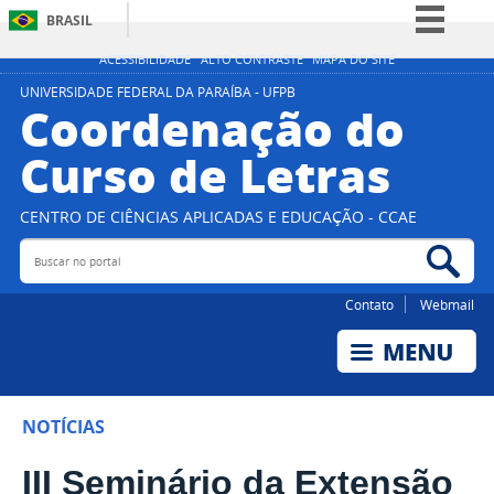
BRASIL
Simplifique!
ACESSIBILIDADE
ALTO CONTRASTE
MAPA DO SITE
Comunica BR
UNIVERSIDADE FEDERAL DA PARAÍBA - UFPB
Coordenação do
Participe
Curso de Letras
Acesso à informação
Legislação
CENTRO DE CIÊNCIAS APLICADAS E EDUCAÇÃO - CCAE
Canais
Buscar no portal
Bus
Contato
Webmail
NOTÍCIAS
III Seminário da Extensão