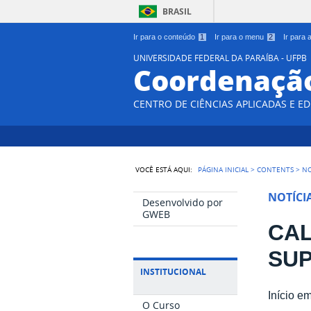
BRASIL
Ir para o conteúdo
1
Ir para o menu
2
Ir para
UNIVERSIDADE FEDERAL DA PARAÍBA - UFPB
Coordenação
CENTRO DE CIÊNCIAS APLICADAS E E
VOCÊ ESTÁ AQUI:
PÁGINA INICIAL
>
CONTENTS
>
NO
NOTÍCI
Desenvolvido por
GWEB
CAL
SUP
INSTITUCIONAL
Início e
O Curso