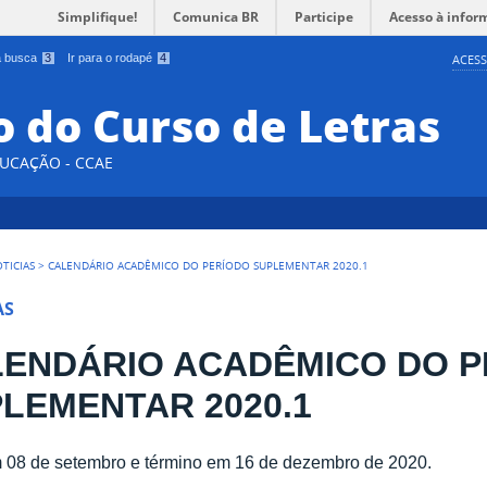
Simplifique!
Comunica BR
Participe
Acesso à infor
 a busca
3
Ir para o rodapé
4
ACESS
 do Curso de Letras
DUCAÇÃO - CCAE
TICIAS
>
CALENDÁRIO ACADÊMICO DO PERÍODO SUPLEMENTAR 2020.1
AS
ENDÁRIO ACADÊMICO DO P
LEMENTAR 2020.1
m 08 de setembro e término em 16 de dezembro de 2020.