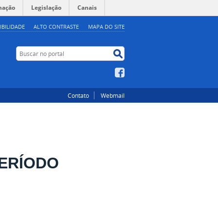
mação
Legislação
Canais
IBILIDADE
ALTO CONTRASTE
MAPA DO SITE
Buscar no portal
Buscar no portal
Facebook
Contato
Webmail
ERÍODO