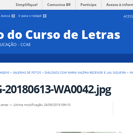
Simplifique!
Comunica BR
Participe
Acesso à infor
 a busca
3
Ir para o rodapé
4
ACESS
 do Curso de Letras
DUCAÇÃO - CCAE
AGENS
>
GALERIAS DE FOTOS
>
DIÁLOGOS COM MARIA VALÉRIA REZENDE E LAU SIQUEIRA
>
IM
-20180613-WA0042.jpg
Letras
—
última modificação
24/09/2019 09h10