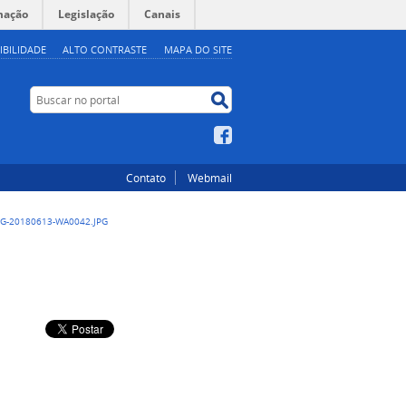
mação
Legislação
Canais
IBILIDADE
ALTO CONTRASTE
MAPA DO SITE
Buscar no portal
Buscar no portal
Facebook
Contato
Webmail
G-20180613-WA0042.JPG