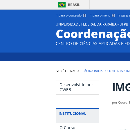
BRASIL
Ir para o conteúdo
1
Ir para o menu
2
Ir para
UNIVERSIDADE FEDERAL DA PARAÍBA - UFPB
Coordenação
CENTRO DE CIÊNCIAS APLICADAS E E
VOCÊ ESTÁ AQUI:
PÁGINA INICIAL
>
CONTENTS
>
IM
IMG
Desenvolvido por
GWEB
por
Coord. 
INSTITUCIONAL
O Curso