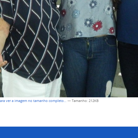
para ver a imagem no tamanho completo…
—
Tamanho
: 212KB