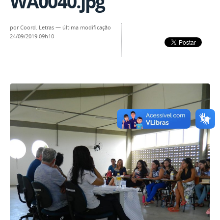
WA0040.jpg
por
Coord. Letras
—
última modificação
24/09/2019 09h10