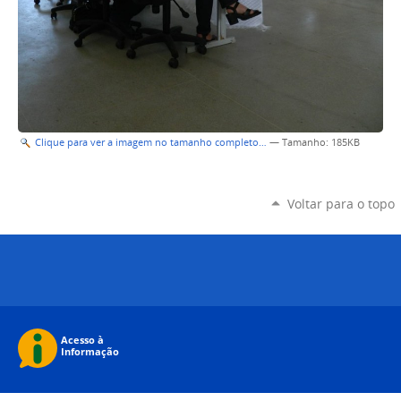
Clique para ver a imagem no tamanho completo…
—
Tamanho
: 185KB
Voltar para o topo