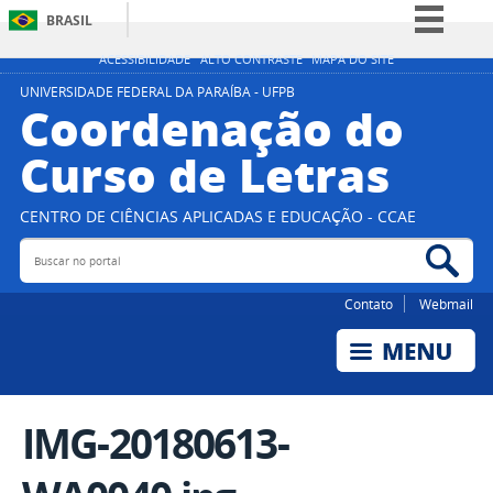
BRASIL
Simplifique!
ACESSIBILIDADE
ALTO CONTRASTE
MAPA DO SITE
Comunica BR
UNIVERSIDADE FEDERAL DA PARAÍBA - UFPB
Coordenação do
Participe
Curso de Letras
Acesso à informação
Legislação
CENTRO DE CIÊNCIAS APLICADAS E EDUCAÇÃO - CCAE
Canais
Buscar no portal
Bus
Contato
Webmail
IMG-20180613-