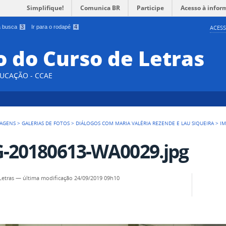
Simplifique!
Comunica BR
Participe
Acesso à infor
 a busca
3
Ir para o rodapé
4
ACESS
 do Curso de Letras
DUCAÇÃO - CCAE
AGENS
>
GALERIAS DE FOTOS
>
DIÁLOGOS COM MARIA VALÉRIA REZENDE E LAU SIQUEIRA
>
IM
-20180613-WA0029.jpg
Letras
—
última modificação
24/09/2019 09h10