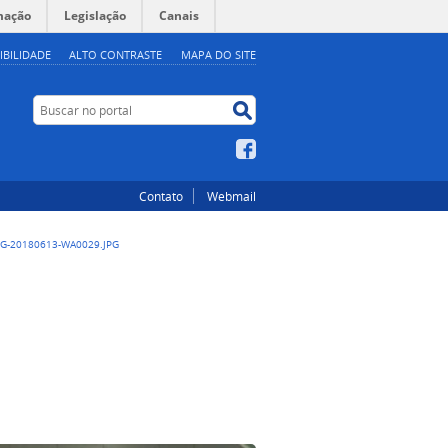
mação
Legislação
Canais
IBILIDADE
ALTO CONTRASTE
MAPA DO SITE
Buscar no portal
Buscar no portal
Facebook
Contato
Webmail
G-20180613-WA0029.JPG