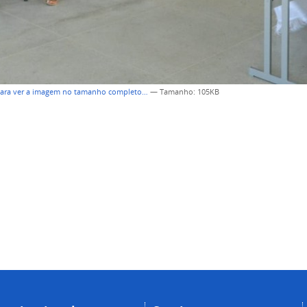
para ver a imagem no tamanho completo…
—
Tamanho
: 105KB