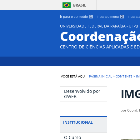
BRASIL
Ir para o conteúdo
1
Ir para o menu
2
Ir para
UNIVERSIDADE FEDERAL DA PARAÍBA - UFPB
Coordenação
CENTRO DE CIÊNCIAS APLICADAS E E
VOCÊ ESTÁ AQUI:
PÁGINA INICIAL
>
CONTENTS
>
IM
IMG
Desenvolvido por
GWEB
por
Coord. 
INSTITUCIONAL
O Curso