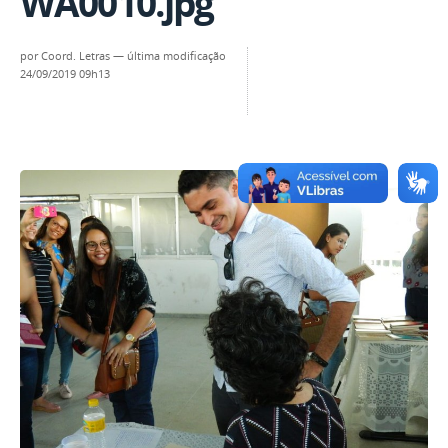
WA0010.jpg
por
Coord. Letras
—
última modificação
24/09/2019 09h13