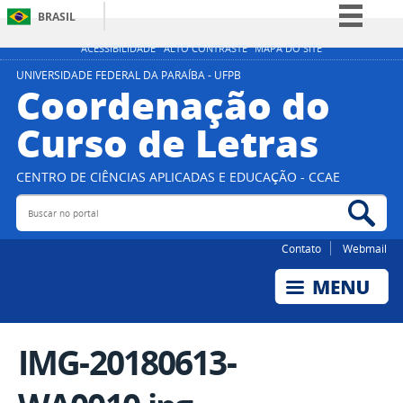
BRASIL
Simplifique!
ACESSIBILIDADE
ALTO CONTRASTE
MAPA DO SITE
Comunica BR
UNIVERSIDADE FEDERAL DA PARAÍBA - UFPB
Coordenação do
Participe
Curso de Letras
Acesso à informação
Legislação
CENTRO DE CIÊNCIAS APLICADAS E EDUCAÇÃO - CCAE
Canais
Buscar no portal
Bus
Contato
Webmail
IMG-20180613-