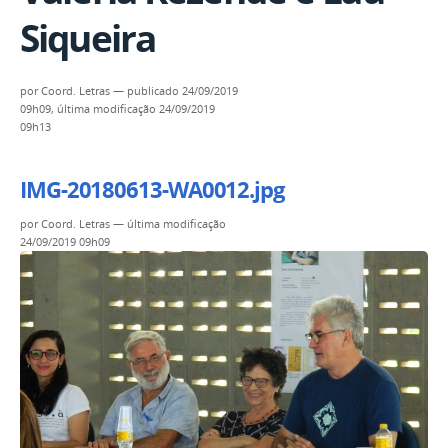
Siqueira
por
Coord. Letras
—
publicado
24/09/2019
09h09,
última modificação
24/09/2019
09h13
IMG-20180613-WA0012.jpg
por
Coord. Letras
—
última modificação
24/09/2019 09h09