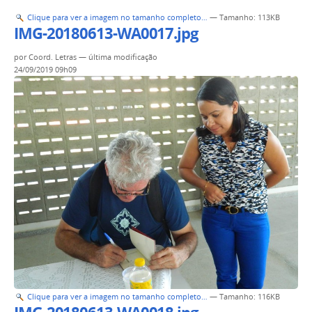
Clique para ver a imagem no tamanho completo…
—
Tamanho
: 113KB
IMG-20180613-WA0017.jpg
por
Coord. Letras
—
última modificação
24/09/2019 09h09
Clique para ver a imagem no tamanho completo…
—
Tamanho
: 116KB