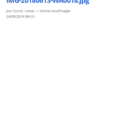
IMG-20180613-WA0018.jpg
por
Coord. Letras
—
última modificação
24/09/2019 09h10
Clique para ver a imagem no tamanho completo…
—
Tamanho
: 86KB
IMG-20180613-WA0019.jpg
por
Coord. Letras
—
última modificação