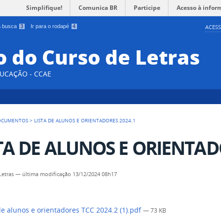
Simplifique!
Comunica BR
Participe
Acesso à infor
 a busca
3
Ir para o rodapé
4
ACESS
 do Curso de Letras
DUCAÇÃO - CCAE
OCUMENTOS
>
LISTA DE ALUNOS E ORIENTADORES 2024.1
TA DE ALUNOS E ORIENTAD
Letras
—
última modificação
13/12/2024 08h17
de alunos e orientadores TCC 2024.2 (1).pdf
— 73 KB