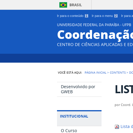
BRASIL
Ir para o conteúdo
1
Ir para o menu
2
Ir para
UNIVERSIDADE FEDERAL DA PARAÍBA - UFPB
Coordenação
CENTRO DE CIÊNCIAS APLICADAS E E
VOCÊ ESTÁ AQUI:
PÁGINA INICIAL
>
CONTENTS
>
D
LIS
Desenvolvido por
GWEB
por
Coord. 
INSTITUCIONAL
Lista 
O Curso