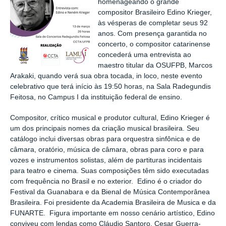
homenageando o grande
compositor Brasileiro Edino Krieger,
às vésperas de completar seus 92
anos. Com presença garantida no
concerto, o compositor catarinense
concederá uma entrevista ao
maestro titular da OSUFPB, Marcos
Arakaki, quando verá sua obra tocada, in loco, neste evento
celebrativo que terá início às 19:50 horas, na Sala Radegundis
Feitosa, no Campus I da instituição federal de ensino.
Compositor, crítico musical e produtor cultural, Edino Krieger é
um dos principais nomes da criação musical brasileira. Seu
catálogo inclui diversas obras para orquestra sinfônica e de
câmara, oratório, música de câmara, obras para coro e para
vozes e instrumentos solistas, além de partituras incidentais
para teatro e cinema. Suas composições têm sido executadas
com frequência no Brasil e no exterior. Edino é o criador do
Festival da Guanabara e da Bienal de Música Contemporânea
Brasileira. Foi presidente da Academia Brasileira de Musica e da
FUNARTE. Figura importante em nosso cenário artístico, Edino
conviveu com lendas como Cláudio Santoro, Cesar Guerra-