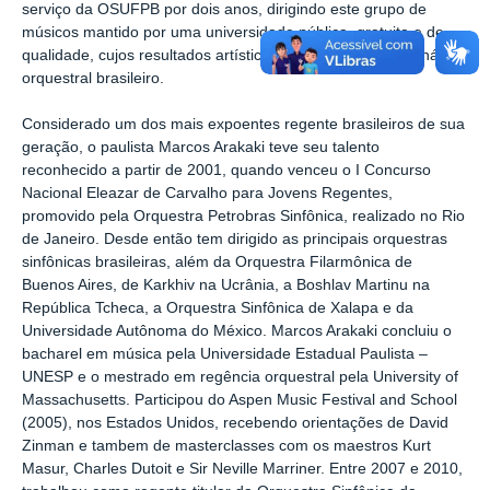
serviço da OSUFPB por dois anos, dirigindo este grupo de
músicos mantido por uma universidade pública, gratuita e de
qualidade, cujos resultados artísticos já repercutem no cenário
orquestral brasileiro.
Considerado um dos mais expoentes regente brasileiros de sua
geração, o paulista Marcos Arakaki teve seu talento
reconhecido a partir de 2001, quando venceu o I Concurso
Nacional Eleazar de Carvalho para Jovens Regentes,
promovido pela Orquestra Petrobras Sinfônica, realizado no Rio
de Janeiro. Desde então tem dirigido as principais orquestras
sinfônicas brasileiras, além da Orquestra Filarmônica de
Buenos Aires, de Karkhiv na Ucrânia, a Boshlav Martinu na
República Tcheca, a Orquestra Sinfônica de Xalapa e da
Universidade Autônoma do México. Marcos Arakaki concluiu o
bacharel em música pela Universidade Estadual Paulista –
UNESP e o mestrado em regência orquestral pela University of
Massachusetts. Participou do Aspen Music Festival and School
(2005), nos Estados Unidos, recebendo orientações de David
Zinman e tambem de masterclasses com os maestros Kurt
Masur, Charles Dutoit e Sir Neville Marriner. Entre 2007 e 2010,