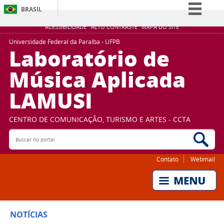
BRASIL
Simplifique!
ACESSIBILIDADE
ALTO CONTRASTE
MAPA DO SITE
Comunica BR
Universidade Federal da Paraíba - UFPB
Laboratório de
Participe
Música Aplicada
Acesso à informação
LAMUSI
Legislação
Canais
CENTRO DE COMUNICAÇÃO, TURISMO E ARTES - CCTA
Buscar no portal
Bus
Contato
Webmail
NOTÍCIAS