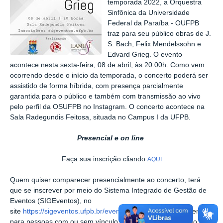
temporada 2022, a Orquestra
Sinfônica da Universidade
Federal da Paraíba - OUFPB
traz para seu público obras de J.
S. Bach, Felix Mendelssohn e
Edvard Grieg. O evento
acontece nesta sexta-feira, 08 de abril, às 20:00h. Como vem
ocorrendo desde o início da temporada, o concerto poderá ser
assistido de forma híbrida, com presença parcialmente
garantida para o público e também com transmissão ao vivo
pelo perfil da OSUFPB no Instagram. O concerto acontece na
Sala Radegundis Feitosa, situada no Campus I da UFPB.
Presencial e on line
Faça sua inscrição cliando
AQUI
Quem quiser comparecer presencialmente ao concerto, terá
que se inscrever por meio do Sistema Integrado de Gestão de
Eventos (SIGEventos), no
site
https://sigeventos.ufpb.br/eventos
. Esse Sistema é aberto
para pessoas com ou sem vínculo com a UFPB. Quem não tiver