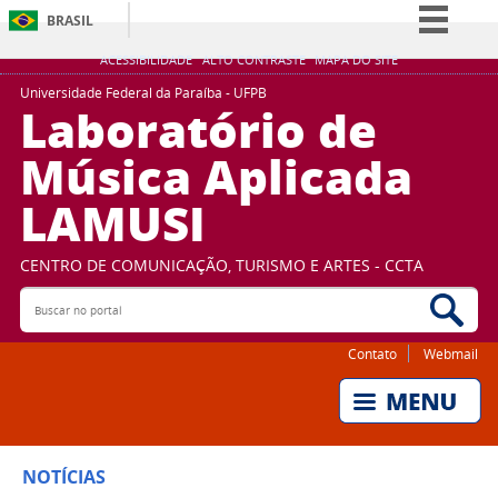
BRASIL
Simplifique!
ACESSIBILIDADE
ALTO CONTRASTE
MAPA DO SITE
Comunica BR
Universidade Federal da Paraíba - UFPB
Laboratório de
Participe
Música Aplicada
Acesso à informação
LAMUSI
Legislação
Canais
CENTRO DE COMUNICAÇÃO, TURISMO E ARTES - CCTA
Buscar no portal
Bus
Contato
Webmail
NOTÍCIAS