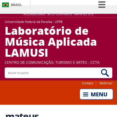
BRASIL
Simplifique!
ACESSIBILIDADE
ALTO CONTRASTE
MAPA DO SITE
Comunica BR
Universidade Federal da Paraíba - UFPB
Laboratório de
Participe
Música Aplicada
Acesso à informação
LAMUSI
Legislação
Canais
CENTRO DE COMUNICAÇÃO, TURISMO E ARTES - CCTA
Buscar no portal
Bus
Contato
Webmail
mateus