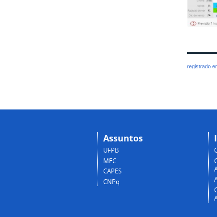
registrado 
Assuntos
UFPB
MEC
A
CAPES
CNPq