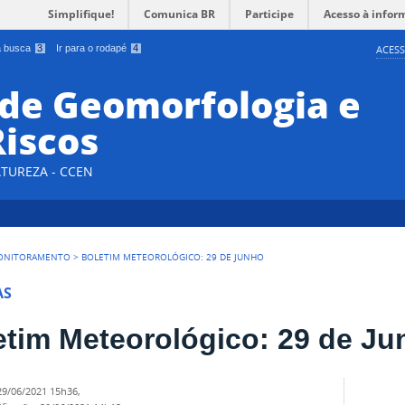
Simplifique!
Comunica BR
Participe
Acesso à infor
 a busca
3
Ir para o rodapé
4
ACESS
 de Geomorfologia e
Riscos
ATUREZA - CCEN
ONITORAMENTO
>
BOLETIM METEOROLÓGICO: 29 DE JUNHO
AS
etim Meteorológico: 29 de J
29/06/2021 15h36
,