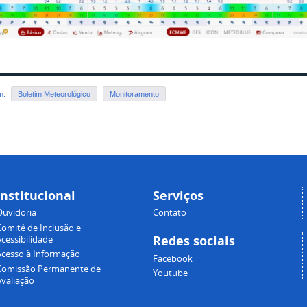
em:
Boletim Meteorológico
Monitoramento
Institucional
Serviços
Ouvidoria
Contato
Comitê de Inclusão e
Redes sociais
cessibilidade
Acesso à Informação
Facebook
Comissão Permanente de
Youtube
Avaliação