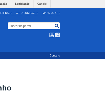
mação
Legislação
Canais
IBILIDADE
ALTO CONTRASTE
MAPA DO SITE
Buscar no portal
Buscar no portal
YouTube
Facebook
Contato
unho