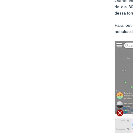
Outras i
do dia 30
dessa for
Para out
nebulosid