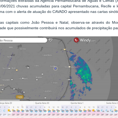
nformações extraídas da Agência Pernambucana de Águas e Climas (A
/06/2021 chuvas acumuladas para capital Pernambucana, Recife e lo
ma com o alerta de atuação do CAVADO apresentado nas cartas sinót
ras capitais como João Pessoa e Natal, observa-se através do 
ade que possivelmente contribuirá nos acumulados de precipitação par