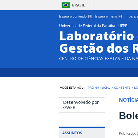
BRASIL
Ir para o conteúdo
1
Ir para o menu
2
Ir para
Universidade Federal da Paraíba - UFPB
Laboratório
Gestão dos 
CENTRO DE CIÊNCIAS EXATAS E DA N
VOCÊ ESTÁ AQUI:
PÁGINA INICIAL
>
CONTENTS
>
M
NOTÍCI
Desenvolvido por
GWEB
Bol
ASSUNTOS
publicado
: