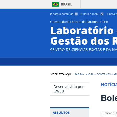
BRASIL
Ir para o conteúdo
1
Ir para o menu
2
Ir para
Universidade Federal da Paraíba - UFPB
Laboratório
Gestão dos 
CENTRO DE CIÊNCIAS EXATAS E DA N
VOCÊ ESTÁ AQUI:
PÁGINA INICIAL
>
CONTENTS
>
M
NOTÍCI
Desenvolvido por
GWEB
Bol
ASSUNTOS
publicado
: