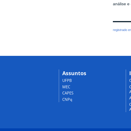
análise e
registrado 
Assuntos
UFPB
MEC
A
CAPES
CNPq