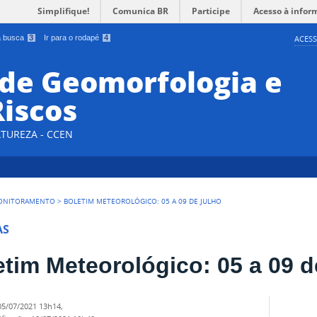
Simplifique!
Comunica BR
Participe
Acesso à infor
 a busca
3
Ir para o rodapé
4
ACESS
 de Geomorfologia e
Riscos
ATUREZA - CCEN
ONITORAMENTO
>
BOLETIM METEOROLÓGICO: 05 A 09 DE JULHO
AS
etim Meteorológico: 05 a 09 d
05/07/2021 13h14
,