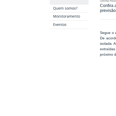
última mod
Confira 
Quem somos?
previsão
Monitoramento
Eventos
Segue o a
De acord
isolada. 
extraída
próximo d