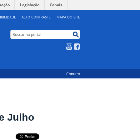
mação
Legislação
Canais
IBILIDADE
ALTO CONTRASTE
MAPA DO SITE
Buscar no portal
Buscar no portal
YouTube
Facebook
Contato
e Julho