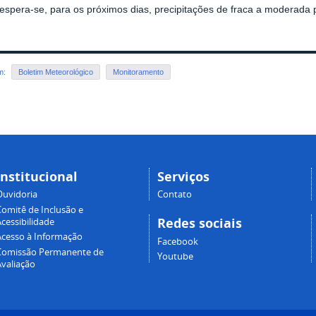
 espera-se, para os próximos dias, precipitações de fraca a moderada
em:
Boletim Meteorológico
Monitoramento
Institucional
Serviços
Ouvidoria
Contato
Comitê de Inclusão e
Redes sociais
cessibilidade
Acesso à Informação
Facebook
Comissão Permanente de
Youtube
Avaliação