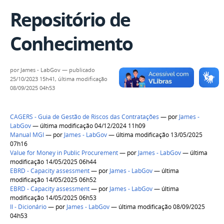
Repositório de
Conhecimento
por
James - LabGov
—
publicado
25/10/2023 15h41,
última modificação
08/09/2025 04h53
CAGERS - Guia de Gestão de Riscos das Contratações
—
por
James -
LabGov
— última modificação 04/12/2024 11h09
Manual MGI
—
por
James - LabGov
— última modificação 13/05/2025
07h16
Value for Money in Public Procurement
—
por
James - LabGov
— última
modificação 14/05/2025 06h44
EBRD - Capacity assessment
—
por
James - LabGov
— última
modificação 14/05/2025 06h52
EBRD - Capacity assessment
—
por
James - LabGov
— última
modificação 14/05/2025 06h53
II - Dicionário
—
por
James - LabGov
— última modificação 08/09/2025
04h53