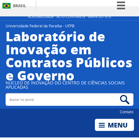
BRASIL
Simplifique!
ACESSIBILIDADE
ALTO CONTRASTE
MAPA DO SITE
Comunica BR
Universidade Federal da Paraíba - UFPB
Laboratório de
Participe
Inovação em
Acesso à informação
Contratos Públicos
Legislação
Canais
e Governo
NÚCLEO DE INOVAÇÃO DO CENTRO DE CIÊNCIAS SOCIAIS
APLICADAS
Buscar no portal
Bus
Contato