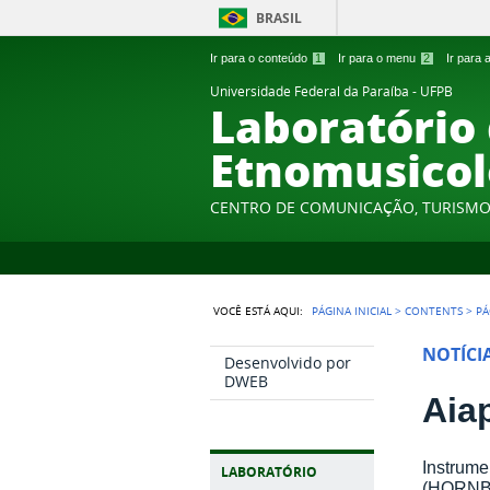
BRASIL
Ir para o conteúdo
1
Ir para o menu
2
Ir para
Universidade Federal da Paraíba - UFPB
Laboratório
Etnomusicol
CENTRO DE COMUNICAÇÃO, TURISMO 
VOCÊ ESTÁ AQUI:
PÁGINA INICIAL
>
CONTENTS
>
PÁ
NOTÍCI
Desenvolvido por
DWEB
Aia
Instrume
LABORATÓRIO
(HORNB