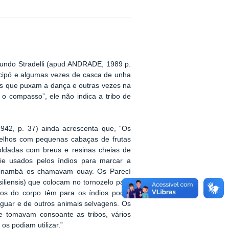
undo Stradelli (apud ANDRADE, 1989 p.
e cipó e algumas vezes de casca de unha
los que puxam a dança e outras vezes na
 compasso”, ele não indica a tribo de
942, p. 37) ainda acrescenta que, “Os
telhos com pequenas cabaças de frutas
oldadas com breus e resinas cheias de
ie usados pelos índios para marcar a
upinambá os chamavam ouay. Os Parecí
siliensis) que colocam no tornozelo para
tos do corpo têm para os índios poder
aguar e de outros animais selvagens. Os
 tomavam consoante as tribos, vários
os podiam utilizar.”