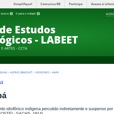
Simplifique!
Comunica BR
Participe
Acesso à infor
 a busca
3
Ir para o rodapé
4
ACESS
 de Estudos
ógicos - LABEET
E ARTES - CCTA
GINAS
>
ACERVO BRAZINST
>
IDIOFONES
>
AIAPÁ
AS
pá
nto idiofônico indígena percutido indiretamente e suspenso por 
OSTEL; SACHS, 1914)