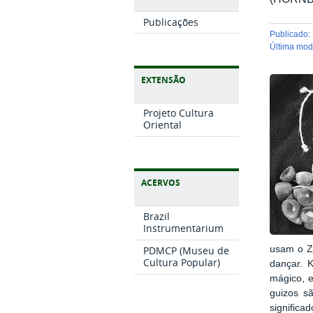
Publicações
publicado
:
última mo
EXTENSÃO
Projeto Cultura
Oriental
ACERVOS
Brazil
Instrumentarium
usam o Zu
PDMCP (Museu de
Cultura Popular)
dançar. 
mágico, e
guizos s
significa