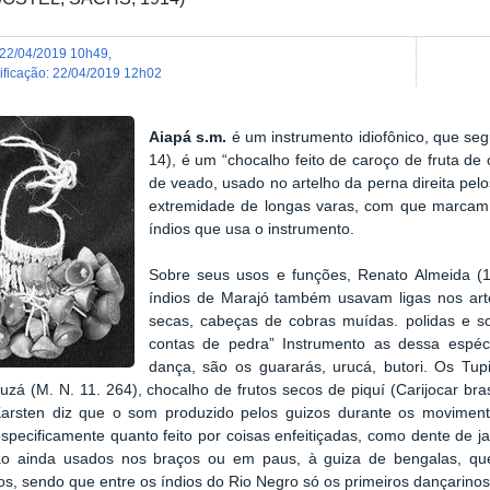
22/04/2019 10h49
,
dificação
:
22/04/2019 12h02
Aiapá s.m.
é um instrumento idiofônico,
que seg
14), é um “chocalho feito de caroço de fruta d
de veado, usado no artelho da perna direita pe
extremidade de longas varas, com que marcam o
índios que usa o instrumento.
Sobre seus usos e funções, Renato Almeida (1
índios de Marajó também usavam ligas nos ar
secas, cabeças de cobras muídas. polidas e s
contas de pedra” Instrumento as dessa espéc
dança, são os guararás, urucá, butori. Os T
zá (M. N. 11. 264), chocalho de frutos secos de piquí (Carijocar bra
Karsten diz que o som produzido pelos guizos durante os movimen
specificamente quanto feito por coisas enfeitiçadas, como dente de j
ão ainda usados nos braços ou em paus, à guiza de bengalas, que
dos, sendo que entre os índios do Rio Negro só os primeiros dançarinos 