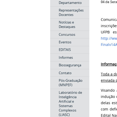
04 de Set
Departamento
Representações
Docentes
Comunic
Notícias e
inscriçõ
Destaques
UFPB es
Concursos
http://w
Eventos
Finalv14
EDITAIS
Informes
Informaç
Biossegurança
Contato
Toda a do
Pós-Graduação
enviada 
(MNPEF)
Visando 
Laboratório de
indução 
Inteligência
Artificial e
delas es
Sistemas
com defi
Complexos
(LIASC)
Edital Na