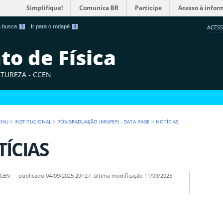
Simplifique!
Comunica BR
Participe
Acesso à infor
 a busca
3
Ir para o rodapé
4
ACESS
o de Física
ATUREZA - CCEN
ENU
>
INSTITUCIONAL
>
PÓS-GRADUAÇÃO (MNPEF) - DATA PAGE
>
NOTÍCIAS
ÍCIAS
CCEN
—
publicado
04/09/2025 20h27,
última modificação
11/09/2025