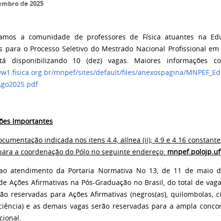
embro de 2025
amos a comunidade de professores de Física atuantes na Edu
es para o Processo Seletivo do Mestrado Nacional Profissional e
tá disponibilizando 10 (dez) vagas. Maiores informações co
ww1.fisica.org.br/mnpef/sites/default/files/anexospagina/MNPEF_Ed
Ago2025.pdf
ões Importantes
cumentação indicada nos itens 4.4, alínea (ii); 4.9 e 4.16 constante
para a coordenação do Pólo no seguinte endereço:
mnpef.polojp.u
ao atendimento da Portaria Normativa No 13, de 11 de maio 
de Ações Afirmativas na Pós-Graduação no Brasil, do total de vag
tão reservadas para Ações Afirmativas (negros(as), quilombolas, c
ciência) e as demais vagas serão reservadas para a ampla concor
cional.