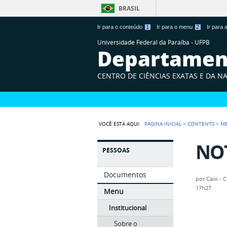
BRASIL
Ir para o conteúdo
1
Ir para o menu
2
Ir para
Universidade Federal da Paraíba - UFPB
Departament
CENTRO DE CIÊNCIAS EXATAS E DA N
VOCÊ ESTÁ AQUI:
PÁGINA INICIAL
>
CONTENTS
>
M
NOT
PESSOAS
Documentos
por
Caio - 
17h27
Menu
Institucional
Sobre o