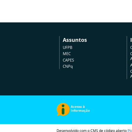
Assuntos
UFPB
MEC
A
CAPES
CNPq
Desenvolvido com o CMS de código aberto
Pl