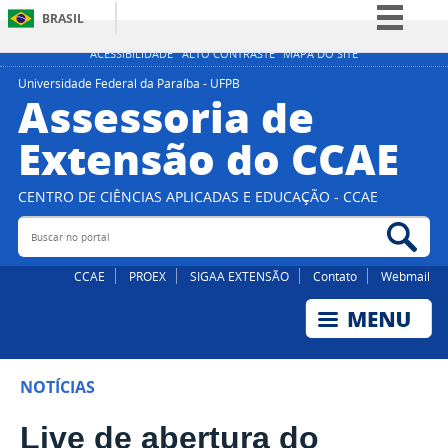
BRASIL
Simplifique!
ACESSIBILIDADE
ALTO CONTRASTE
MAPA DO SITE
Comunica BR
Universidade Federal da Paraíba - UFPB
Assessoria de
Participe
Extensão do CCAE
Acesso à informação
Legislação
CENTRO DE CIÊNCIAS APLICADAS E EDUCAÇÃO - CCAE
Canais
Buscar no portal
Bus
CCAE
PROEX
SIGAA EXTENSÃO
Contato
Webmail
NOTÍCIAS
Live de abertura do