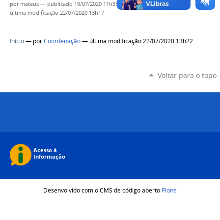
por
mateus
—
publicado
19/07/2020 11h55,
última modificação
22/07/2020 13h17
Início
—
por
Coordenação
— última modificação 22/07/2020 13h22
Voltar para o topo
Desenvolvido com o CMS de código aberto
Plone