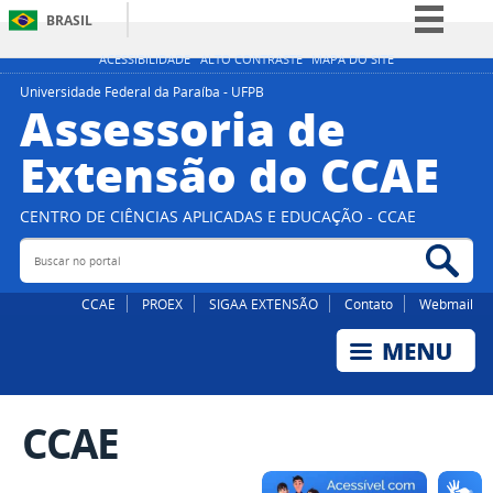
BRASIL
Simplifique!
ACESSIBILIDADE
ALTO CONTRASTE
MAPA DO SITE
Comunica BR
Universidade Federal da Paraíba - UFPB
Assessoria de
Participe
Extensão do CCAE
Acesso à informação
Legislação
CENTRO DE CIÊNCIAS APLICADAS E EDUCAÇÃO - CCAE
Canais
Buscar no portal
Bus
CCAE
PROEX
SIGAA EXTENSÃO
Contato
Webmail
CCAE