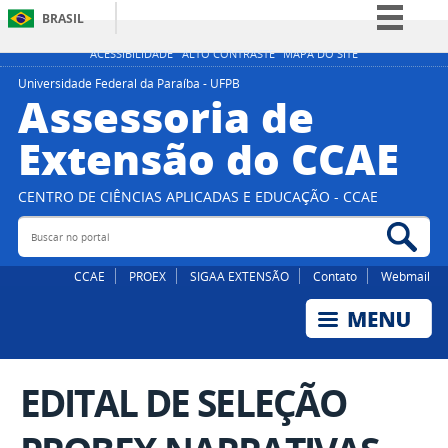
BRASIL
Simplifique!
ACESSIBILIDADE
ALTO CONTRASTE
MAPA DO SITE
Comunica BR
Universidade Federal da Paraíba - UFPB
Assessoria de
Participe
Extensão do CCAE
Acesso à informação
Legislação
CENTRO DE CIÊNCIAS APLICADAS E EDUCAÇÃO - CCAE
Canais
Buscar no portal
Bus
CCAE
PROEX
SIGAA EXTENSÃO
Contato
Webmail
EDITAL DE SELEÇÃO