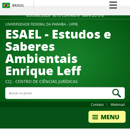
BRASIL
Simplifique!
ACESSIBILIDADE
ALTO CONTRASTE
MAPA DO SITE
Comunica BR
UNIVERSIDADE FEDERAL DA PARAÍBA - UFPB
ESAEL - Estudos e
Participe
Saberes
Acesso à informação
Ambientais
Legislação
Canais
Enrique Leff
CCJ - CENTRO DE CIÊNCIAS JURÍDICAS
Buscar no portal
Bus
Contato
Webmail