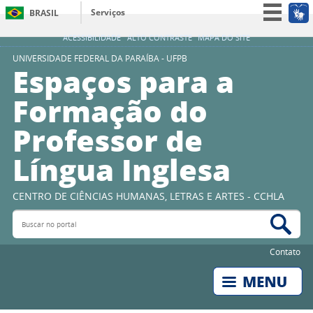
Serviços
BRASIL
Simplifique!
ACESSIBILIDADE
ALTO CONTRASTE
MAPA DO SITE
Participe
UNIVERSIDADE FEDERAL DA PARAÍBA - UFPB
Espaços para a
Acesso à informação
Formação do
Legislação
Professor de
Canais
Língua Inglesa
CENTRO DE CIÊNCIAS HUMANAS, LETRAS E ARTES - CCHLA
Buscar no portal
Bus
Contato