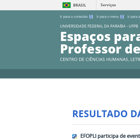
Serviços
BRASIL
Ir para o conteúdo
1
Ir para o menu
2
Ir para
UNIVERSIDADE FEDERAL DA PARAÍBA - UFPB
Espaços par
Professor de
CENTRO DE CIÊNCIAS HUMANAS, LETR
RESULTADO D
EFOPLI participa de even