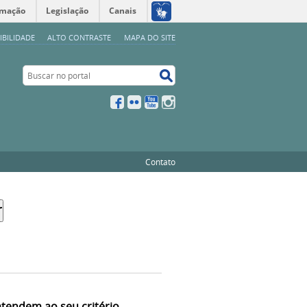
rmação
Legislação
Canais
IBILIDADE
ALTO CONTRASTE
MAPA DO SITE
Buscar no portal
Buscar no portal
Facebook
Flickr
YouTube
Instagram
Contato
atendem ao seu critério.