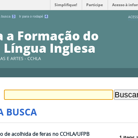
Simplifique!
Participe
Acesso à info
 a busca
3
Ir para o rodapé
4
ACESS
a a Formação do
 Língua Inglesa
AS E ARTES - CCHLA
A BUSCA
to de acolhida de feras no CCHLA/UFPB
1
itens 