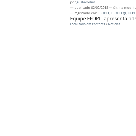
por
gustavodias
—
publicado
02/02/2018
—
última modifi
— registrado em:
EFOPLI
,
EFOPLI @
,
UFP
Equipe EFOPLI apresenta pô
Localizado em
Contents
/
Notícias