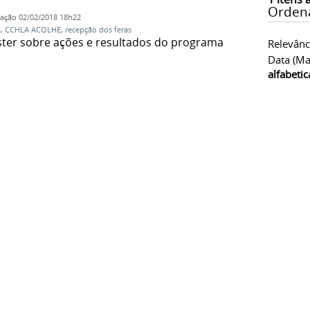
Orden
cação
02/02/2018 18h22
B
,
CCHLA ACOLHE
,
recepção dos feras
ster sobre ações e resultados do programa
Relevânc
Data (ma
alfabeti