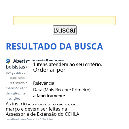
RESULTADO DA BUSCA
Abertas inscrições para
1
itens atendem ao seu critério.
bolsistas e voluntários do EFOPLI
Ordenar por
por
gustavodias
—
publicado
27/02/2018
Relevância
— registrado em:
EFOPLI
,
alunos de letras
,
extensão ufpb
,
bolsista de extensão
,
professores
Data (mais Recente Primeiro)
de inglês
,
literatura
,
literatura em sala de aula
,
alfabeticamente
inscrições
As inscrições irão até o dia 02 de
março e devem ser feitas na
Assessoria de Extensão do CCHLA
Localizado em
Contents
/
Notícias