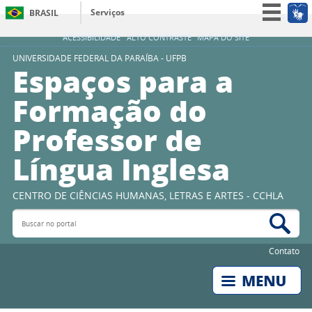
Serviços
BRASIL
Simplifique!
ACESSIBILIDADE
ALTO CONTRASTE
MAPA DO SITE
Participe
UNIVERSIDADE FEDERAL DA PARAÍBA - UFPB
Espaços para a
Acesso à informação
Formação do
Legislação
Professor de
Canais
Língua Inglesa
CENTRO DE CIÊNCIAS HUMANAS, LETRAS E ARTES - CCHLA
Buscar no portal
Bus
Contato