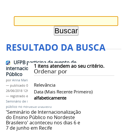
RESULTADO DA BUSCA
UFPB participa de evento de
1
itens atendem ao seu critério.
internacionalização do Ensino
Ordenar por
Público
por
Anna Maria Bento
Relevância
—
publicado
08/06/2018
—
última modificação
26/06/2018 12h27
Data (mais Recente Primeiro)
— registrado em:
EFOPLI
,
EFOPLI-UFPB
,
UFPB
,
alfabeticamente
Seminário de internacionalização do ensino
público no nordeste brasileiro
'Seminário de Internacionalização
do Ensino Público no Nordeste
Brasileiro' aconteceu nos dias 6 e
7 de junho em Recife