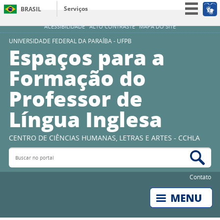
Serviços
BRASIL
Simplifique!
ACESSIBILIDADE
ALTO CONTRASTE
MAPA DO SITE
Participe
UNIVERSIDADE FEDERAL DA PARAÍBA - UFPB
Espaços para a
Acesso à informação
Formação do
Legislação
Professor de
Canais
Língua Inglesa
CENTRO DE CIÊNCIAS HUMANAS, LETRAS E ARTES - CCHLA
Buscar no portal
Bus
Contato