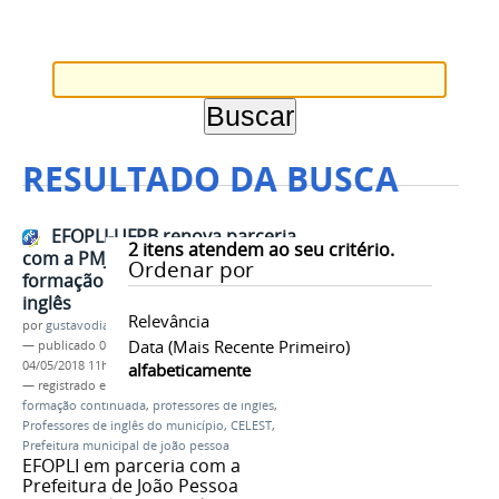
RESULTADO DA BUSCA
EFOPLI-UFPB renova parceria
2
itens atendem ao seu critério.
com a PMJP para oferta de
Ordenar por
formação para professores de
inglês
Relevância
por
gustavodias
Data (mais Recente Primeiro)
—
publicado
04/05/2018
—
última modificação
04/05/2018 11h06
alfabeticamente
— registrado em:
EFOPLI
,
Programa EFOPLI
,
formação continuada
,
professores de inglês
,
Professores de inglês do município
,
CELEST
,
Prefeitura municipal de joão pessoa
EFOPLI em parceria com a
Prefeitura de João Pessoa