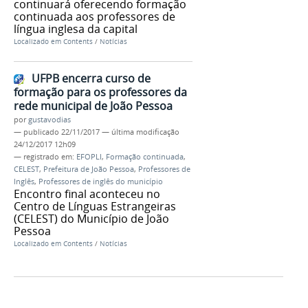
continuará oferecendo formação
continuada aos professores de
língua inglesa da capital
Localizado em
Contents
/
Notícias
UFPB encerra curso de
formação para os professores da
rede municipal de João Pessoa
por
gustavodias
—
publicado
22/11/2017
—
última modificação
24/12/2017 12h09
— registrado em:
EFOPLI
,
Formação continuada
,
CELEST
,
Prefeitura de João Pessoa
,
Professores de
Inglês
,
Professores de inglês do município
Encontro final aconteceu no
Centro de Línguas Estrangeiras
(CELEST) do Município de João
Pessoa
Localizado em
Contents
/
Notícias