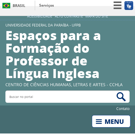
Serviços
BRASIL
Simplifique!
ACESSIBILIDADE
ALTO CONTRASTE
MAPA DO SITE
Participe
UNIVERSIDADE FEDERAL DA PARAÍBA - UFPB
Espaços para a
Acesso à informação
Formação do
Legislação
Professor de
Canais
Língua Inglesa
CENTRO DE CIÊNCIAS HUMANAS, LETRAS E ARTES - CCHLA
Buscar no portal
Bus
Contato