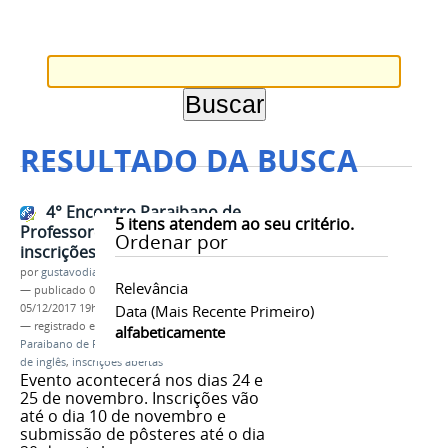
RESULTADO DA BUSCA
4° Encontro Paraibano de
5
itens atendem ao seu critério.
Professores de Inglês abre
Ordenar por
inscrições
por
gustavodias
Relevância
—
publicado
06/10/2017
—
última modificação
05/12/2017 19h41
Data (mais Recente Primeiro)
— registrado em:
EPPI
,
IV EPPI
,
Encontro
alfabeticamente
Paraibano de Professores de Inglês
,
professores
de inglês
,
inscrições abertas
Evento acontecerá nos dias 24 e
25 de novembro. Inscrições vão
até o dia 10 de novembro e
submissão de pôsteres até o dia