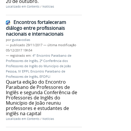
20 de outubro.
Localizado em
Contents
/
Notícias
Encontros fortaleceram
diálogo entre profissionais
nacionais e internacionais
por
gustavodias
—
publicado
29/11/2017
—
última modificação
05/12/2017 19h54
— registrado em:
4° Encontro Paraibano de
Professores de Inglês
,
2ª Conferência dos
Professores de Inglês do Município de João
Pessoa
,
IV EPPI
,
Encontro Paraibano de
Professores de Inglês
,
EFOPLI
Quarta edição do Encontro
Paraibano de Professores de
Inglês e segunda Conferência de
Professores de Inglês do
Município de João reuniu
professores e estudantes de
inglês na capital
Localizado em
Contents
/
Notícias