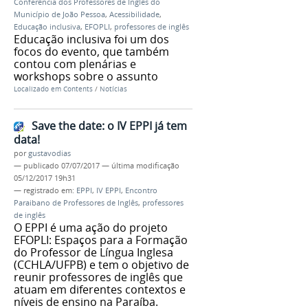
Conferência dos Professores de Inglês do
Município de João Pessoa
,
Acessibilidade
,
Educação inclusiva
,
EFOPLI
,
professores de inglês
Educação inclusiva foi um dos
focos do evento, que também
contou com plenárias e
workshops sobre o assunto
Localizado em
Contents
/
Notícias
Save the date: o IV EPPI já tem
data!
por
gustavodias
—
publicado
07/07/2017
—
última modificação
05/12/2017 19h31
— registrado em:
EPPI
,
IV EPPI
,
Encontro
Paraibano de Professores de Inglês
,
professores
de inglês
O EPPI é uma ação do projeto
EFOPLI: Espaços para a Formação
do Professor de Língua Inglesa
(CCHLA/UFPB) e tem o objetivo de
reunir professores de inglês que
atuam em diferentes contextos e
níveis de ensino na Paraíba.