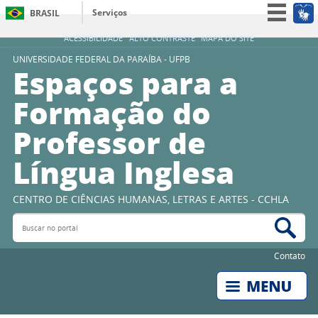
Serviços
BRASIL
Simplifique!
ACESSIBILIDADE
ALTO CONTRASTE
MAPA DO SITE
Participe
UNIVERSIDADE FEDERAL DA PARAÍBA - UFPB
Espaços para a
Acesso à informação
Formação do
Legislação
Professor de
Canais
Língua Inglesa
CENTRO DE CIÊNCIAS HUMANAS, LETRAS E ARTES - CCHLA
Buscar no portal
Bus
Contato