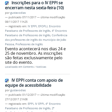
Inscrições para o IV EPPI se
encerram nesta sexta-feira (10)
por
gustavodias
—
publicado
07/11/2017
—
última modificação
08/11/2017 11h25
— registrado em:
IV EPPI
,
EFOPLI
,
Encontro
Paraibano de Professores de Inglês
,
4° Encontro
Paraibano de Professores de Inglês
,
Conferência
dos professores de inglês do município de João
Pessoa
,
Professores de Inglês
Evento acontecerá nos dias 24 e
25 de novembro. As inscrições
são feitas exclusivamente pelo
site do evento.
Localizado em
Contents
/
Notícias
IV EPPI conta com apoio de
equipe de acessibilidade
por
gustavodias
—
publicado
01/12/2017
—
última modificação
27/12/2017 21h08
— registrado em:
EPPI
,
IV EPPI
,
4° Encontro
Paraibano de Professores de Inglês
,
2ª