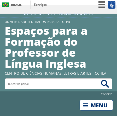
Serviços
BRASIL
Simplifique!
ACESSIBILIDADE
ALTO CONTRASTE
MAPA DO SITE
Participe
UNIVERSIDADE FEDERAL DA PARAÍBA - UFPB
Espaços para a
Acesso à informação
Formação do
Legislação
Professor de
Canais
Língua Inglesa
CENTRO DE CIÊNCIAS HUMANAS, LETRAS E ARTES - CCHLA
Buscar no portal
Bus
Contato