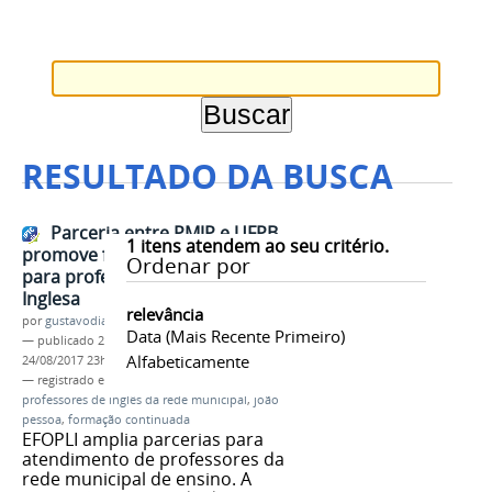
RESULTADO DA BUSCA
Parceria entre PMJP e UFPB
1
itens atendem ao seu critério.
promove formação continuada
Ordenar por
para professores da Língua
Inglesa
relevância
por
gustavodias
Data (mais Recente Primeiro)
—
publicado
24/08/2017
—
última modificação
Alfabeticamente
24/08/2017 23h39
— registrado em:
EFOPLI
,
professores de inglês
,
professores de inglês da rede municipal
,
joão
pessoa
,
formação continuada
EFOPLI amplia parcerias para
atendimento de professores da
rede municipal de ensino. A