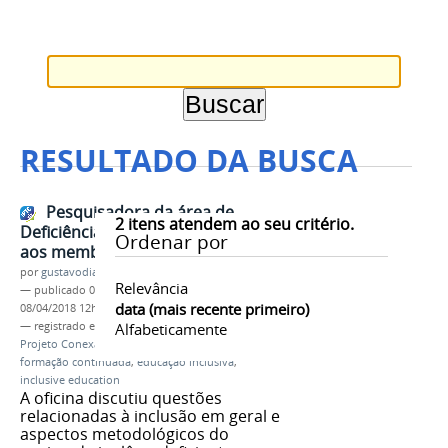
RESULTADO DA BUSCA
Pesquisadora da área de
2
itens atendem ao seu critério.
Deficiência Visual oferece oficina
Ordenar por
aos membros do EFOPLI
por
gustavodias
Relevância
—
publicado
07/04/2018
—
última modificação
data (mais recente primeiro)
08/04/2018 12h27
— registrado em:
EFOPLI
Alfabeticamente
,
Programa EFOPLI
,
Projeto Conexão PB
,
professores de inglês
,
formação continuada
,
educação inclusiva
,
inclusive education
A oficina discutiu questões
relacionadas à inclusão em geral e
aspectos metodológicos do