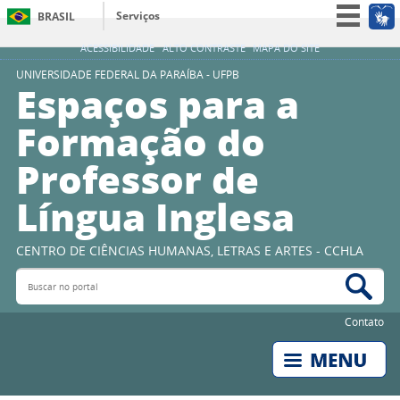
Serviços
BRASIL
Simplifique!
ACESSIBILIDADE
ALTO CONTRASTE
MAPA DO SITE
Participe
UNIVERSIDADE FEDERAL DA PARAÍBA - UFPB
Espaços para a
Acesso à informação
Formação do
Legislação
Professor de
Canais
Língua Inglesa
CENTRO DE CIÊNCIAS HUMANAS, LETRAS E ARTES - CCHLA
Buscar no portal
Bus
Contato