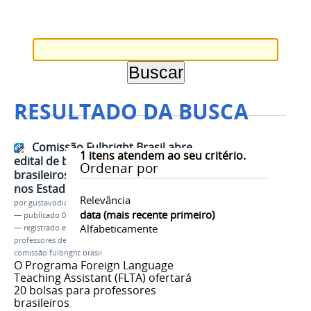
RESULTADO DA BUSCA
Comissão Fulbright Brasil abre
1
itens atendem ao seu critério.
edital de bolsas para professores
Ordenar por
brasileiros ensinarem português
nos Estados Unidos
Relevância
por
gustavodias
data (mais recente primeiro)
—
publicado
03/08/2018
Alfabeticamente
— registrado em:
EFOPLI
,
bolsa de estudos
,
professores de inglês
,
fulbright
,
fulbright brasil
,
comissão fulbright brasil
O Programa Foreign Language
Teaching Assistant (FLTA) ofertará
20 bolsas para professores
brasileiros