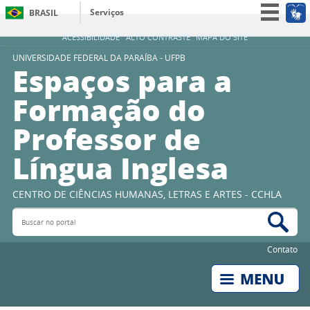
Serviços
BRASIL
Simplifique!
ACESSIBILIDADE
ALTO CONTRASTE
MAPA DO SITE
Participe
UNIVERSIDADE FEDERAL DA PARAÍBA - UFPB
Espaços para a
Acesso à informação
Formação do
Legislação
Professor de
Canais
Língua Inglesa
CENTRO DE CIÊNCIAS HUMANAS, LETRAS E ARTES - CCHLA
Buscar no portal
Bus
Contato