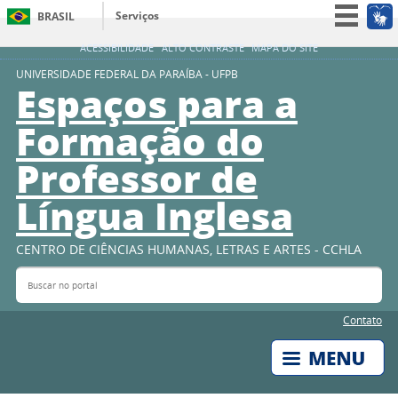
Serviços
BRASIL
Simplifique!
ACESSIBILIDADE
ALTO CONTRASTE
MAPA DO SITE
Participe
UNIVERSIDADE FEDERAL DA PARAÍBA - UFPB
Espaços para a
Acesso à informação
Formação do
Legislação
Professor de
Canais
Língua Inglesa
CENTRO DE CIÊNCIAS HUMANAS, LETRAS E ARTES - CCHLA
Buscar no portal
Bus
Contato