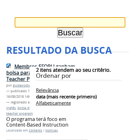
RESULTADO DA BUSCA
Membros EFOPLI ganham
2
itens atendem ao seu critério.
bolsa para o American English E-
Ordenar por
Teacher Program
por
gustavodias
Relevância
—
publicado
13/08/2018
—
última modificação
data (mais recente primeiro)
16/08/2018 14h39
Alfabeticamente
— registrado em:
Relo Brazil
,
professores de
inglês
,
bolsa de estudos
,
EFOPLI
,
efopli-ufpb
,
ae-e
teacher program
O programa terá foco em
Content-Based Instruction
Localizado em
Contents
/
Notícias