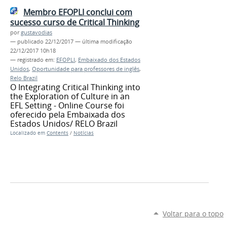
Membro EFOPLI conclui com
sucesso curso de Critical Thinking
por
gustavodias
—
publicado
22/12/2017
—
última modificação
22/12/2017 10h18
— registrado em:
EFOPLI
,
Embaixado dos Estados
Unidos
,
Oportunidade para professores de inglês
,
Relo Brazil
O Integrating Critical Thinking into
the Exploration of Culture in an
EFL Setting - Online Course foi
oferecido pela Embaixada dos
Estados Unidos/ RELO Brazil
Localizado em
Contents
/
Notícias
Voltar para o topo