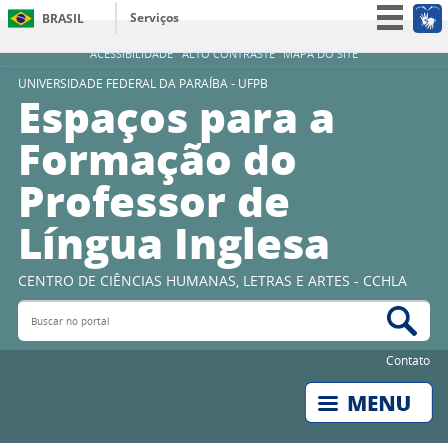
Serviços
BRASIL
Simplifique!
ACESSIBILIDADE
ALTO CONTRASTE
MAPA DO SITE
Participe
UNIVERSIDADE FEDERAL DA PARAÍBA - UFPB
Espaços para a
Acesso à informação
Formação do
Legislação
Professor de
Canais
Língua Inglesa
CENTRO DE CIÊNCIAS HUMANAS, LETRAS E ARTES - CCHLA
Buscar no portal
Bus
Contato