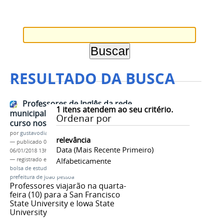
RESULTADO DA BUSCA
Professores de Inglês da rede
1
itens atendem ao seu critério.
municipal são selecionados para
Ordenar por
curso nos Estados Unidos
por
gustavodias
relevância
—
publicado
06/01/2018
—
última modificação
Data (mais Recente Primeiro)
06/01/2018 13h53
— registrado em:
EFOPLI
Alfabeticamente
,
professores de inglês
,
bolsa de estudos
,
CAPES
,
Fullbright
,
parceria
prefeitura de joão pessoa
Professores viajarão na quarta-
feira (10) para a San Francisco
State University e Iowa State
University