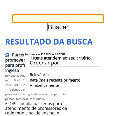
RESULTADO DA BUSCA
Parceria entre PMJP e UFPB
1
itens atendem ao seu critério.
promove formação continuada
Ordenar por
para professores da Língua
Inglesa
Relevância
por
gustavodias
data (mais recente primeiro)
—
publicado
24/08/2017
—
última modificação
Alfabeticamente
24/08/2017 23h39
— registrado em:
EFOPLI
,
professores de inglês
,
professores de inglês da rede municipal
,
joão
pessoa
,
formação continuada
EFOPLI amplia parcerias para
atendimento de professores da
rede municipal de ensino. A