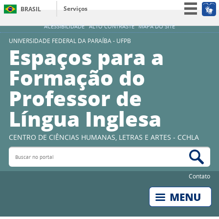
Serviços
BRASIL
Simplifique!
ACESSIBILIDADE
ALTO CONTRASTE
MAPA DO SITE
Participe
UNIVERSIDADE FEDERAL DA PARAÍBA - UFPB
Espaços para a
Acesso à informação
Formação do
Legislação
Professor de
Canais
Língua Inglesa
CENTRO DE CIÊNCIAS HUMANAS, LETRAS E ARTES - CCHLA
Buscar no portal
Bus
Contato