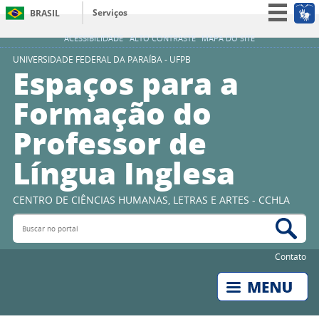
Serviços
BRASIL
Simplifique!
ACESSIBILIDADE
ALTO CONTRASTE
MAPA DO SITE
Participe
UNIVERSIDADE FEDERAL DA PARAÍBA - UFPB
Espaços para a
Acesso à informação
Formação do
Legislação
Professor de
Canais
Língua Inglesa
CENTRO DE CIÊNCIAS HUMANAS, LETRAS E ARTES - CCHLA
Buscar no portal
Bus
Contato