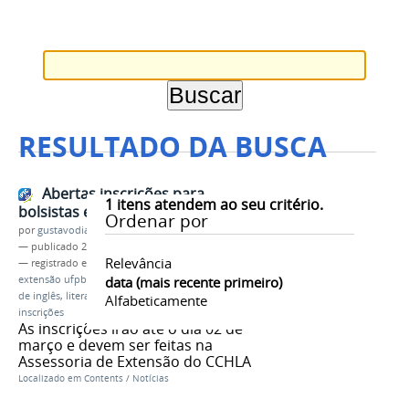
RESULTADO DA BUSCA
Abertas inscrições para
1
itens atendem ao seu critério.
bolsistas e voluntários do EFOPLI
Ordenar por
por
gustavodias
—
publicado
27/02/2018
Relevância
— registrado em:
EFOPLI
,
alunos de letras
,
extensão ufpb
,
bolsista de extensão
data (mais recente primeiro)
,
professores
de inglês
,
literatura
,
literatura em sala de aula
,
Alfabeticamente
inscrições
As inscrições irão até o dia 02 de
março e devem ser feitas na
Assessoria de Extensão do CCHLA
Localizado em
Contents
/
Notícias