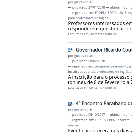
por
gustavodias
—
publicado
27/01/2018
—
última modifi
— registrado em:
EFOPLI
,
EFOPLI 2018
,
Aç
para professores de inglês
Professores interessados em
responderem questionário o
Localizado em
Contents
/
Notícias
Governador Ricardo Cout
por
gustavodias
—
publicado
08/02/2018
— registrado em:
programa giramundo
,
g
inscrições abertas
,
professores de inglês 
A inscrição para o processo s
(online), de 8 de Fevereiro a
Localizado em
Contents
/
Notícias
4° Encontro Paraibano de
por
gustavodias
—
publicado
06/10/2017
—
última modifi
— registrado em:
EPPI
,
IV EPPI
,
Encontro P
abertas
Evento acontecerá nos dias 2