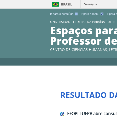
Serviços
BRASIL
Ir para o conteúdo
1
Ir para o menu
2
Ir para
UNIVERSIDADE FEDERAL DA PARAÍBA - UFPB
Espaços par
Professor de
CENTRO DE CIÊNCIAS HUMANAS, LETR
RESULTADO D
EFOPLI-UFPB abre consul