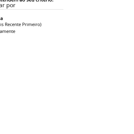
ar por
ia
is Recente Primeiro)
camente