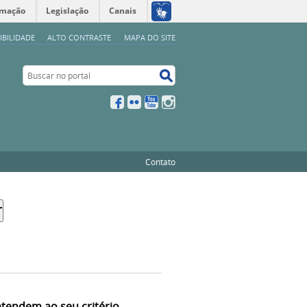
rmação
Legislação
Canais
IBILIDADE
ALTO CONTRASTE
MAPA DO SITE
Buscar no portal
Buscar no portal
Facebook
Flickr
YouTube
Instagram
Contato
atendem ao seu critério.