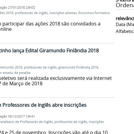
Orden
cação
27/01/2018 23h02
ões 2018
,
professores de inglês
,
inscrições abertas
,
Encontros formativos
relevânc
 participar das ações 2018 são convidados a
Data (ma
nline
Alfabeti
inho lança Edital Giramundo Finlândia 2018
iramundo 2018
,
professores de inglês
,
giramundo finlândia 2018
,
do estado da paraíba
eletivo será realizada exclusivamente via Internet
 7 de Março de 2018
 Professores de Inglês abre inscrições
cação
05/12/2017 19h41
araibano de Professores de Inglês
,
professores de inglês
,
inscrições
4 e 25 de novembro. Inscrições vão até o dia 10