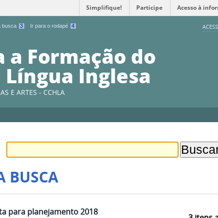
Simplifique!
Participe
Acesso à info
 a busca
3
Ir para o rodapé
4
ACESS
a a Formação do
 Língua Inglesa
AS E ARTES - CCHLA
A BUSCA
ta para planejamento 2018
3
itens 