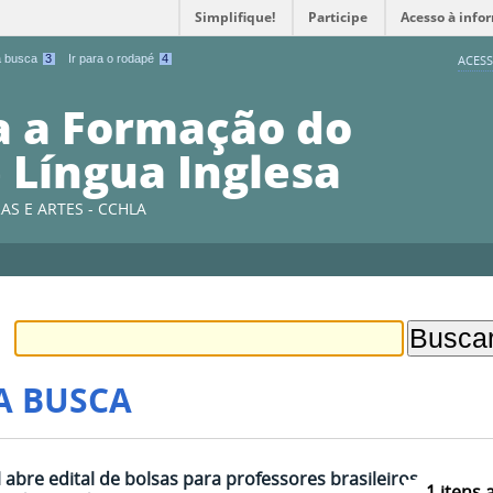
Simplifique!
Participe
Acesso à info
 a busca
3
Ir para o rodapé
4
ACESS
a a Formação do
 Língua Inglesa
AS E ARTES - CCHLA
A BUSCA
 abre edital de bolsas para professores brasileiros
1
itens 