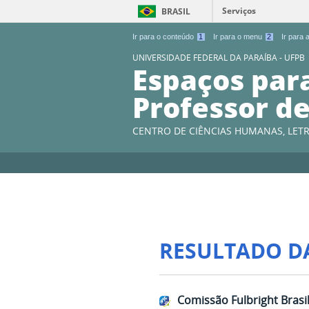
Serviços
BRASIL
Ir para o conteúdo
1
Ir para o menu
2
Ir para
UNIVERSIDADE FEDERAL DA PARAÍBA - UFPB
Espaços par
Professor de
CENTRO DE CIÊNCIAS HUMANAS, LETR
RESULTADO D
Comissão Fulbright Brasil