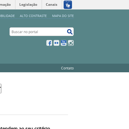
rmação
Legislação
Canais
IBILIDADE
ALTO CONTRASTE
MAPA DO SITE
Buscar no portal
Buscar no portal
Facebook
Flickr
YouTube
Instagram
Contato
atendem ao seu critério.