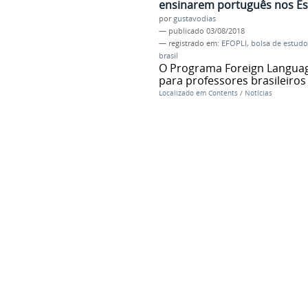
ensinarem português nos E
por
gustavodias
—
publicado
03/08/2018
— registrado em:
EFOPLI
,
bolsa de estudo
brasil
O Programa Foreign Language
para professores brasileiros
Localizado em
Contents
/
Notícias