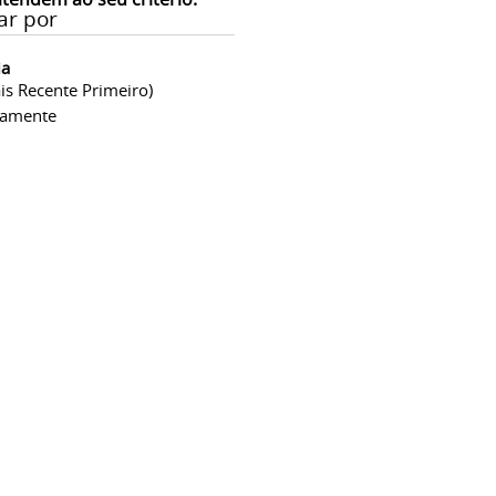
ar por
ia
is Recente Primeiro)
camente