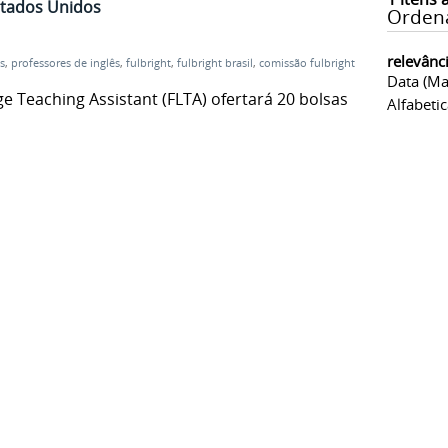
stados Unidos
Orden
relevânc
s
,
professores de inglês
,
fulbright
,
fulbright brasil
,
comissão fulbright
Data (ma
 Teaching Assistant (FLTA) ofertará 20 bolsas
Alfabeti