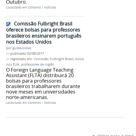
Outubro.
Localizado em
Contents
/
Notícias
Comissão Fulbright Brasil
oferece bolsas para professores
brasileiros ensinarem português
nos Estados Unidos
por
gustavodias
—
publicado
02/08/2017
— registrado em:
Comissão Fulbright Brasil
,
bolsa
nos EUA
,
professores de inglês
O Foreign Language Teaching
Assistant (FLTA) distribuirá 20
bolsas para professores
brasileiros trabalharem durante
nove meses em universidades
norte-americanas.
Localizado em
Contents
/
Notícias
Voltar para o topo