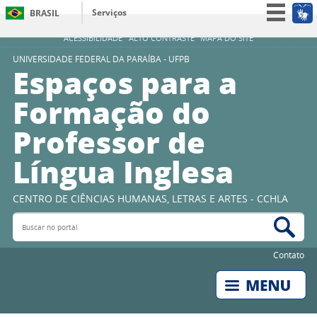
Serviços
BRASIL
Simplifique!
ACESSIBILIDADE
ALTO CONTRASTE
MAPA DO SITE
Participe
UNIVERSIDADE FEDERAL DA PARAÍBA - UFPB
Espaços para a
Acesso à informação
Formação do
Legislação
Professor de
Canais
Língua Inglesa
CENTRO DE CIÊNCIAS HUMANAS, LETRAS E ARTES - CCHLA
Buscar no portal
Bus
Contato