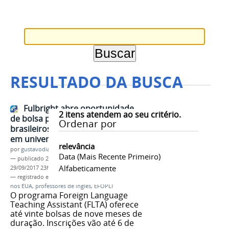
RESULTADO DA BUSCA
Fulbright abre oportunidade
2
itens atendem ao seu critério.
de bolsa para professores
Ordenar por
brasileiros ensinarem português
em universidades dos EUA
relevância
por
gustavodias
Data (mais Recente Primeiro)
—
publicado
29/09/2017
—
última modificação
Alfabeticamente
29/09/2017 23h09
— registrado em:
Comissão Fulbright Brasil
,
bolsa
nos EUA
,
professores de inglês
,
EFOPLI
O programa Foreign Language
Teaching Assistant (FLTA) oferece
até vinte bolsas de nove meses de
duração. Inscrições vão até 6 de