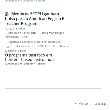
Localizado em
Contents
/
Notícias
Membros EFOPLI ganham
bolsa para o American English E-
Teacher Program
por
gustavodias
—
publicado
13/08/2018
—
última modificação
16/08/2018 14h39
— registrado em:
Relo Brazil
,
professores de
inglês
,
bolsa de estudos
,
EFOPLI
,
efopli-ufpb
,
ae-e
teacher program
O programa terá foco em
Content-Based Instruction
Localizado em
Contents
/
Notícias
Voltar para o topo