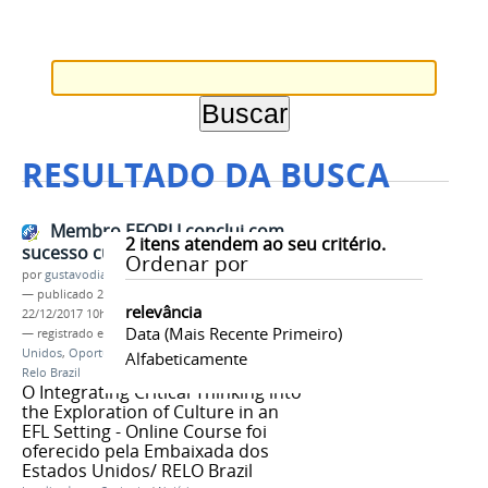
RESULTADO DA BUSCA
Membro EFOPLI conclui com
2
itens atendem ao seu critério.
sucesso curso de Critical Thinking
Ordenar por
por
gustavodias
—
publicado
22/12/2017
—
última modificação
relevância
22/12/2017 10h18
Data (mais Recente Primeiro)
— registrado em:
EFOPLI
,
Embaixado dos Estados
Unidos
,
Oportunidade para professores de inglês
,
Alfabeticamente
Relo Brazil
O Integrating Critical Thinking into
the Exploration of Culture in an
EFL Setting - Online Course foi
oferecido pela Embaixada dos
Estados Unidos/ RELO Brazil