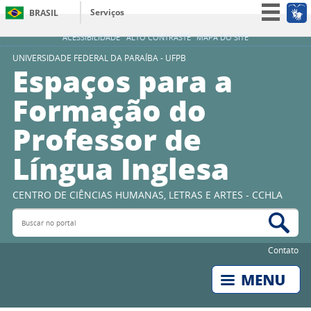
Serviços
BRASIL
Simplifique!
ACESSIBILIDADE
ALTO CONTRASTE
MAPA DO SITE
Participe
UNIVERSIDADE FEDERAL DA PARAÍBA - UFPB
Espaços para a
Acesso à informação
Formação do
Legislação
Professor de
Canais
Língua Inglesa
CENTRO DE CIÊNCIAS HUMANAS, LETRAS E ARTES - CCHLA
Buscar no portal
Bus
Contato