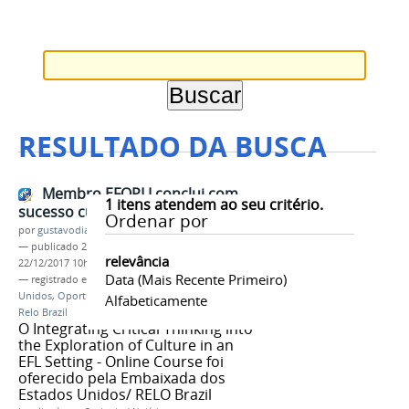
RESULTADO DA BUSCA
Membro EFOPLI conclui com
1
itens atendem ao seu critério.
sucesso curso de Critical Thinking
Ordenar por
por
gustavodias
—
publicado
22/12/2017
—
última modificação
relevância
22/12/2017 10h18
Data (mais Recente Primeiro)
— registrado em:
EFOPLI
,
Embaixado dos Estados
Unidos
,
Oportunidade para professores de inglês
,
Alfabeticamente
Relo Brazil
O Integrating Critical Thinking into
the Exploration of Culture in an
EFL Setting - Online Course foi
oferecido pela Embaixada dos
Estados Unidos/ RELO Brazil