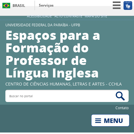
Serviços
BRASIL
Simplifique!
ACESSIBILIDADE
ALTO CONTRASTE
MAPA DO SITE
Participe
UNIVERSIDADE FEDERAL DA PARAÍBA - UFPB
Espaços para a
Acesso à informação
Formação do
Legislação
Professor de
Canais
Língua Inglesa
CENTRO DE CIÊNCIAS HUMANAS, LETRAS E ARTES - CCHLA
Buscar no portal
Bus
Contato