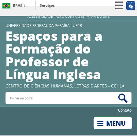
Serviços
BRASIL
Simplifique!
ACESSIBILIDADE
ALTO CONTRASTE
MAPA DO SITE
Participe
UNIVERSIDADE FEDERAL DA PARAÍBA - UFPB
Espaços para a
Acesso à informação
Formação do
Legislação
Professor de
Canais
Língua Inglesa
CENTRO DE CIÊNCIAS HUMANAS, LETRAS E ARTES - CCHLA
Buscar no portal
Bus
Contato