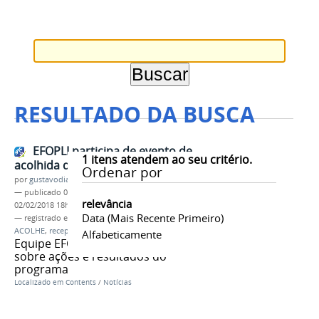
RESULTADO DA BUSCA
EFOPLI participa de evento de
1
itens atendem ao seu critério.
acolhida de feras no CCHLA/UFPB
Ordenar por
por
gustavodias
—
publicado
02/02/2018
—
última modificação
relevância
02/02/2018 18h22
Data (mais Recente Primeiro)
— registrado em:
EFOPLI
,
EFOPLI @
,
UFPB
,
CCHLA
ACOLHE
,
recepção dos feras
Alfabeticamente
Equipe EFOPLI apresenta pôster
sobre ações e resultados do
programa
Localizado em
Contents
/
Notícias